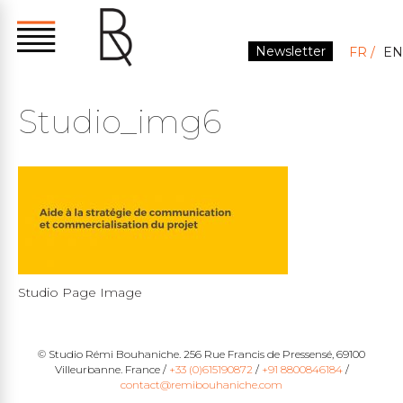
Newsletter
FR
EN
Studio_img6
Studio Page Image
© Studio Rémi Bouhaniche. 256 Rue Francis de Pressensé, 69100
Villeurbanne. France /
+33 (0)615190872
/
+91 8800846184
/
contact@remibouhaniche.com