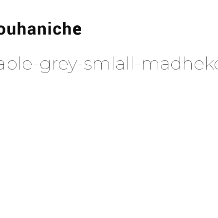
table-grey-smlall-madhek