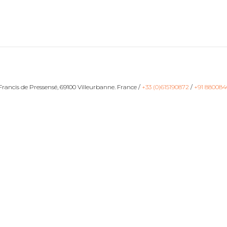
ancis de Pressensé, 69100 Villeurbanne. France /
+33 (0)615190872
/
+91 880084