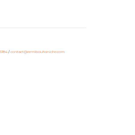
6184
/
contact@remibouhaniche.com