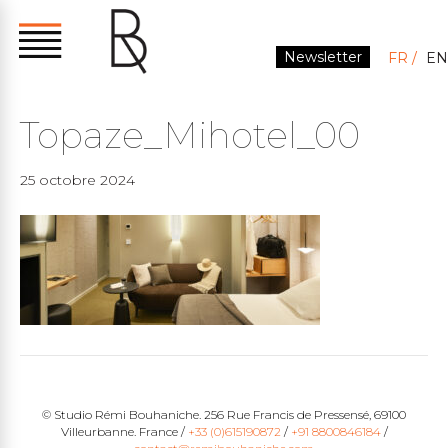
Newsletter
FR
EN
Topaze_Mihotel_00
25 octobre 2024
© Studio Rémi Bouhaniche. 256 Rue Francis de Pressensé, 69100
Villeurbanne. France /
+33 (0)615190872
/
+91 8800846184
/