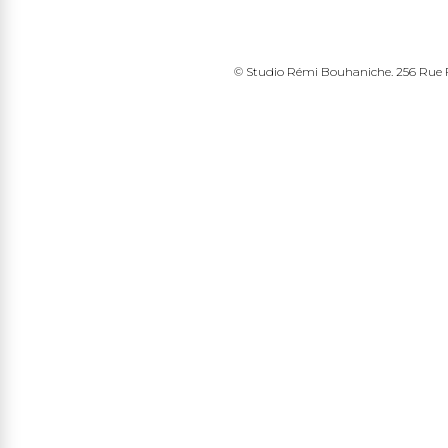
© Studio Rémi Bouhaniche. 256 Rue Fr
edin