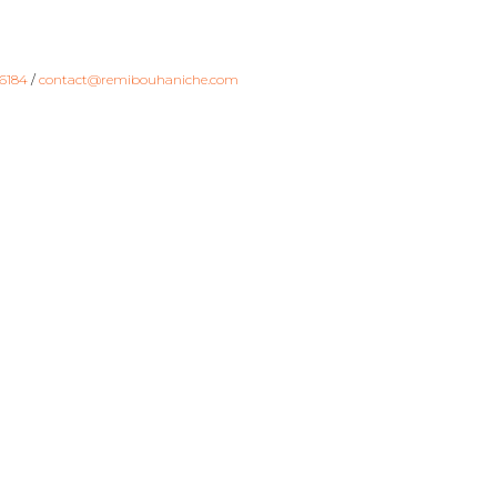
6184
/
contact@remibouhaniche.com