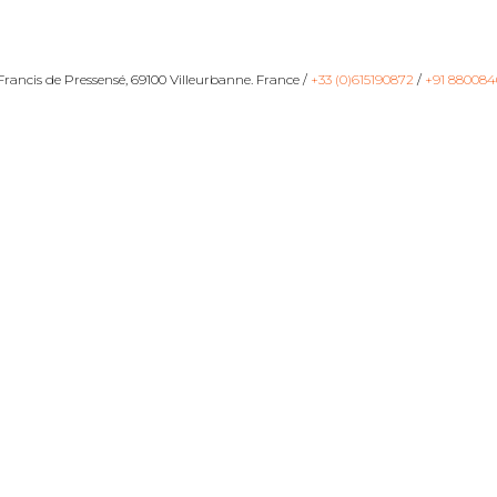
ancis de Pressensé, 69100 Villeurbanne. France /
+33 (0)615190872
/
+91 880084