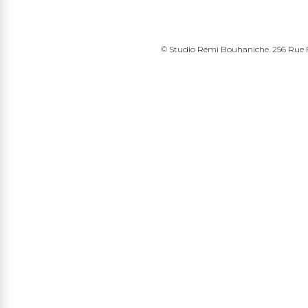
© Studio Rémi Bouhaniche. 256 Rue Fr
edin