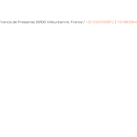
ancis de Pressensé, 69100 Villeurbanne. France /
+33 (0)615190872
/
+91 880084