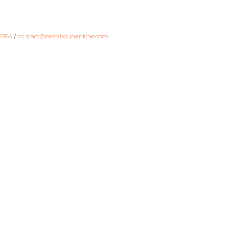
6184
/
contact@remibouhaniche.com