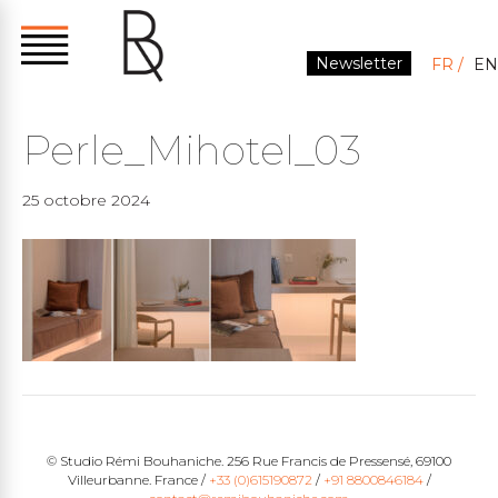
Newsletter
FR
EN
Perle_Mihotel_03
25 octobre 2024
© Studio Rémi Bouhaniche. 256 Rue Francis de Pressensé, 69100
Villeurbanne. France /
+33 (0)615190872
/
+91 8800846184
/