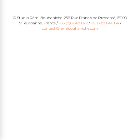
© Studio Rémi Bouhaniche. 256 Rue Francis de Pressensé, 69100
Villeurbanne. France /
+33 (0)615190872
/
+91 8800846184
/
contact@remibouhaniche.com
edin