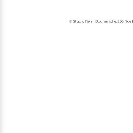
© Studio Rémi Bouhaniche. 256 Rue Fr
edin