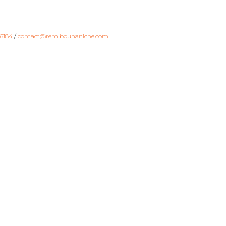
6184
/
contact@remibouhaniche.com