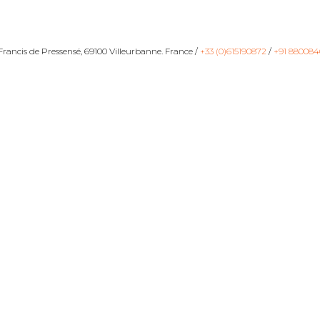
ancis de Pressensé, 69100 Villeurbanne. France /
+33 (0)615190872
/
+91 880084