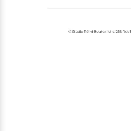
© Studio Rémi Bouhaniche. 256 Rue Fr
edin