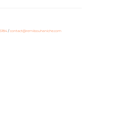
6184
/
contact@remibouhaniche.com