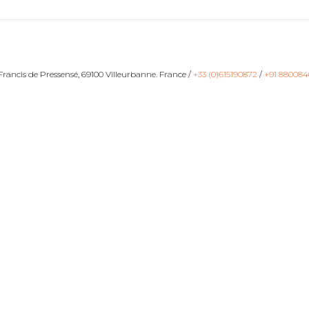
ancis de Pressensé, 69100 Villeurbanne. France /
+33 (0)615190872
/
+91 880084