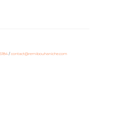
6184
/
contact@remibouhaniche.com