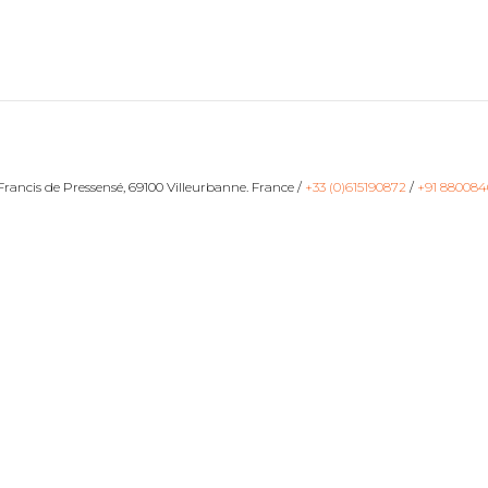
ancis de Pressensé, 69100 Villeurbanne. France /
+33 (0)615190872
/
+91 880084