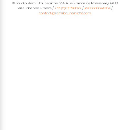
© Studio Rémi Bouhaniche. 256 Rue Francis de Pressensé, 69100
Villeurbanne. France /
+33 (0)615190872
/
+91 8800846184
/
contact@remibouhaniche.com