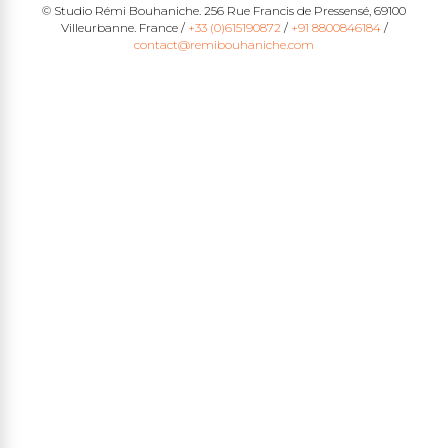
© Studio Rémi Bouhaniche. 256 Rue Francis de Pressensé, 69100
Villeurbanne. France /
+33 (0)615190872
/
+91 8800846184
/
contact@remibouhaniche.com