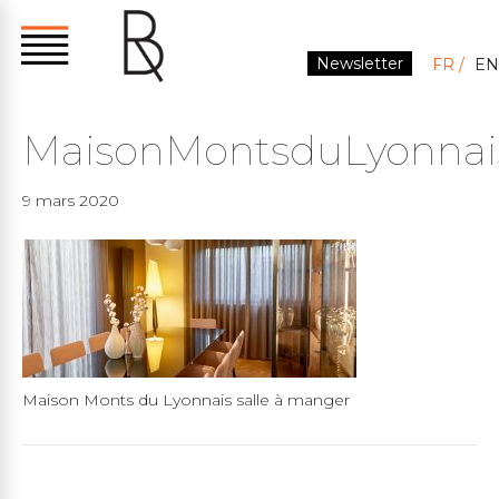
Newsletter
FR
EN
MaisonMontsduLyonnai
9 mars 2020
Maison Monts du Lyonnais salle à manger