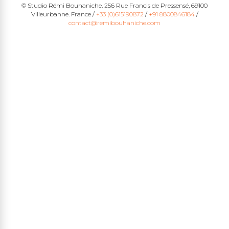
© Studio Rémi Bouhaniche. 256 Rue Francis de Pressensé, 69100
Villeurbanne. France /
+33 (0)615190872
/
+91 8800846184
/
contact@remibouhaniche.com