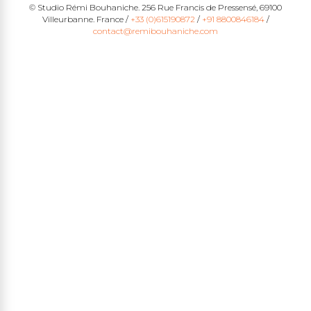
© Studio Rémi Bouhaniche. 256 Rue Francis de Pressensé, 69100
Villeurbanne. France /
+33 (0)615190872
/
+91 8800846184
/
contact@remibouhaniche.com