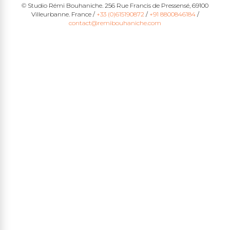
© Studio Rémi Bouhaniche. 256 Rue Francis de Pressensé, 69100
Villeurbanne. France /
+33 (0)615190872
/
+91 8800846184
/
contact@remibouhaniche.com