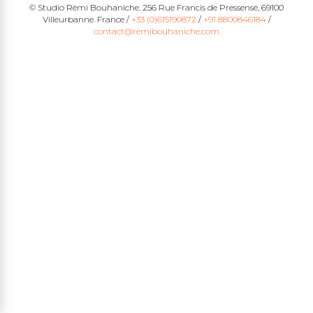
© Studio Rémi Bouhaniche. 256 Rue Francis de Pressensé, 69100
Villeurbanne. France /
+33 (0)615190872
/
+91 8800846184
/
contact@remibouhaniche.com
edin