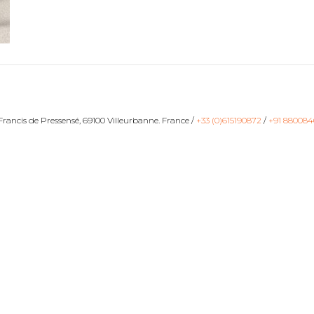
ancis de Pressensé, 69100 Villeurbanne. France /
+33 (0)615190872
/
+91 880084