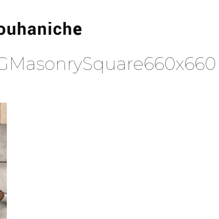
GMasonrySquare660x660