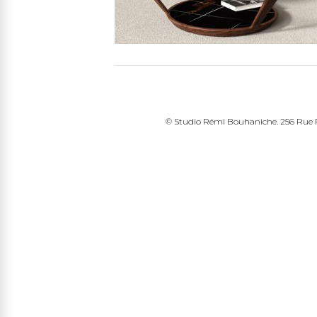
© Studio Rémi Bouhaniche. 256 Rue Fr
edin