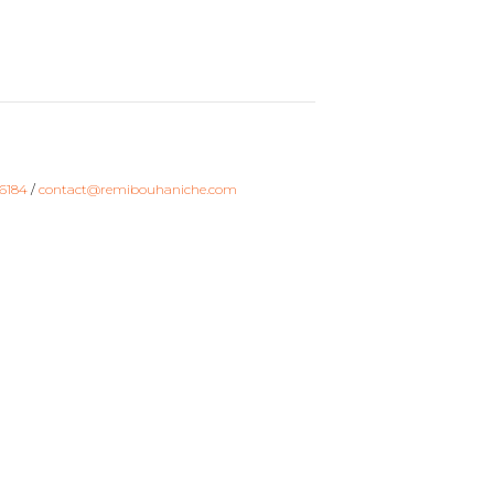
6184
/
contact@remibouhaniche.com