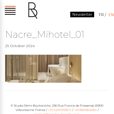
Newsletter
FR
EN
Nacre_Mihotel_01
25 October 2024
© Studio Rémi Bouhaniche. 256 Rue Francis de Pressensé, 69100
Villeurbanne. France /
+33 (0)615190872
/
+91 8800846184
/