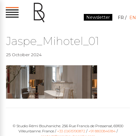
Newsletter
FR
EN
Jaspe_Mihotel_01
25 October 2024
© Studio Rémi Bouhaniche. 256 Rue Francis de Pressensé, 69100
Villeurbanne. France /
+33 (0)615190872
/
+91 8800846184
/