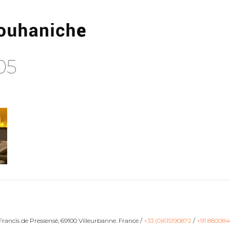
05
ancis de Pressensé, 69100 Villeurbanne. France /
+33 (0)615190872
/
+91 880084