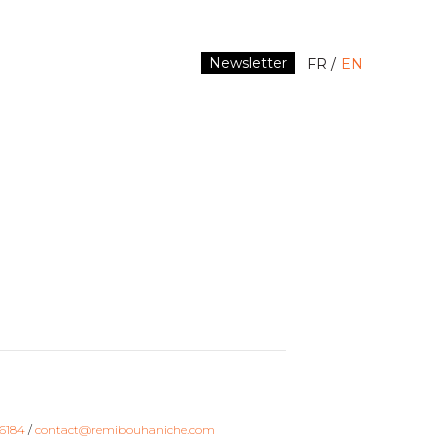
Newsletter
FR
EN
6184
/
contact@remibouhaniche.com