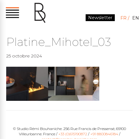
Newsletter
FR
EN
Platine_Mihotel_03
25 octobre 2024
© Studio Rémi Bouhaniche. 256 Rue Francis de Pressensé, 69100
Villeurbanne. France /
+33 (0)615190872
/
+91 8800846184
/